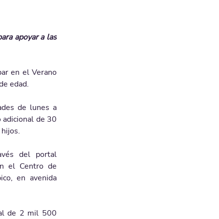
par en el Verano 
 de edad.
ades de lunes a 
adicional de 30 
hijos.
Las inscripciones ya están abiertas y pueden realizarse en línea a través del portal 
n el Centro de 
co, en avenida 
al de 2 mil 500 