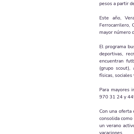
pesos a partir 
Este año, Ver
Ferrocarrilero,
mayor número de
El programa bus
deportivas, rec
encuentran futb
(grupo scout), 
físicas, sociales
Para mayores i
970 31 24 y 44
Con una oferta 
consolida como u
un verano activ
vacaciones.