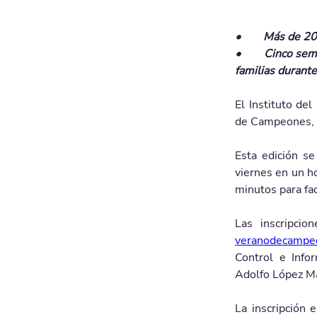
•	Más de 2
•	Cinco semanas de actividades y jornadas de ocho horas diarias, ideales para apoyar a las 
familias durante
El Instituto del
de Campeones, u
Esta edición se
viernes en un h
minutos para fac
veranodecampeo
Control e Info
Adolfo López M
La inscripción 