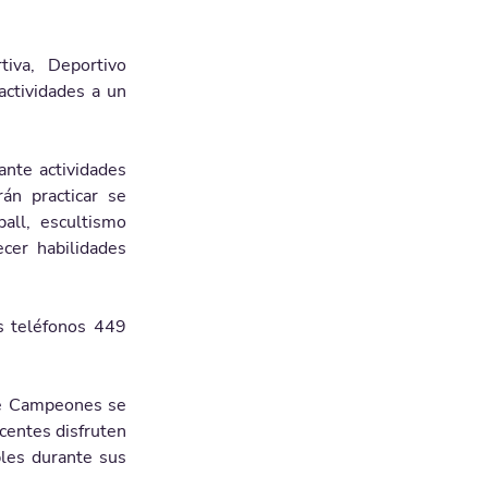
va, Deportivo 
ctividades a un 
nte actividades 
án practicar se 
all, escultismo 
cer habilidades 
 teléfonos 449 
de Campeones se 
centes disfruten 
les durante sus 