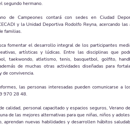
del segundo hermano.
ano de Campeones contará con sedes en Ciudad Deporti
 CECADI y la Unidad Deportiva Rodolfo Reyna, acercando las a
 familias.
ca fomentar el desarrollo integral de los participantes media
reativas, artísticas y lúdicas. Entre las disciplinas que podr
ol, taekwondo, atletismo, tenis, basquetbol, golfito, handb
además de muchas otras actividades diseñadas para fortale
 y de convivencia.
nformes, las personas interesadas pueden comunicarse a los
9 970 28 48.
de calidad, personal capacitado y espacios seguros, Verano 
na de las mejores alternativas para que niñas, niños y adoles
o, aprendan nuevas habilidades y desarrollen hábitos saludab