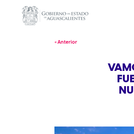
« Anterior
VAMO
FU
NU