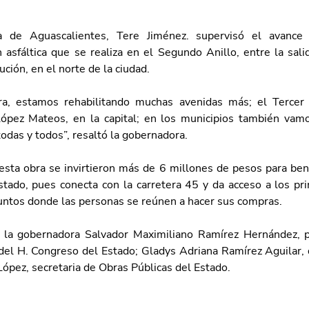
a de Aguascalientes, Tere Jiménez. supervisó el avance 
 asfáltica que se realiza en el Segundo Anillo, entre la salid
ción, en el norte de la ciudad.
a, estamos rehabilitando muchas avenidas más; el Tercer A
ópez Mateos, en la capital; en los municipios también vamo
todas y todos”, resaltó la gobernadora. 
esta obra se invirtieron más de 6 millones de pesos para benef
stado, pues conecta con la carretera 45 y da acceso a los prin
untos donde las personas se reúnen a hacer sus compras.
la gobernadora Salvador Maximiliano Ramírez Hernández, pr
del H. Congreso del Estado; Gladys Adriana Ramírez Aguilar, di
López, secretaria de Obras Públicas del Estado.