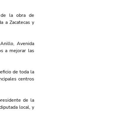
de la obra de 
a a Zacatecas y 
nillo, Avenida 
s a mejorar las 
icio de toda la 
cipales centros 
esidente de la 
putada local, y 