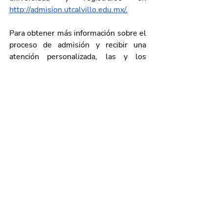
http://admision.utcalvillo.edu.mx/
.
Para obtener más información sobre el 
proceso de admisión y recibir una 
atención personalizada, las y los 
aspirantes pueden comunicarse a los 
teléfonos 
495 956 50 
63,
 extensiones 121 y 122, o vía 
WhatsApp al 495 101 49 82.
Galería de imágenes