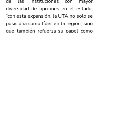
de las instituciones con mayor 
diversidad de opciones en el estado; 
“con esta expansión, la UTA no solo se 
posiciona como líder en la región, sino 
que también refuerza su papel como 
un motor clave para el desarrollo 
educativo, económico y social de 
Aguascalientes”, sostuvo.
Para más informes, las y los 
interesados pueden comunicarse a 
través de las redes sociales de la UTA, 
así como del WhatsApp 449 576 97 
89, o vía telefónica al 449 910 50 00, 
extensiones 1146 y 1201.