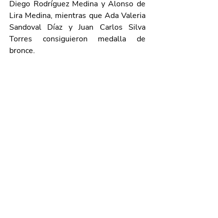
Diego Rodríguez Medina y Alonso de 
Lira Medina, mientras que Ada Valeria 
Sandoval Díaz y Juan Carlos Silva 
Torres consiguieron medalla de 
bronce.
Gracias a su medalla de oro, Dante 
ahora tendrá la oportunidad de formar 
parte del proceso nacional de 
entrenamiento y selección rumbo a la 
Olimpiada Nacional Escolar de 
Matemáticas (ONEM), donde se 
definirá a la delegación mexicana que 
representará al país en Perú.