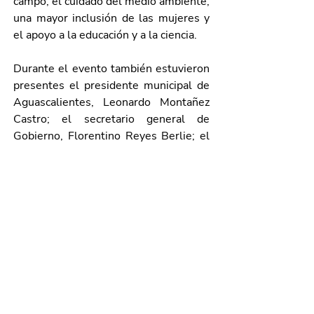
campo, el cuidado del medio ambiente, 
una mayor inclusión de las mujeres y 
el apoyo a la educación y a la ciencia.
Durante el evento también estuvieron 
presentes el presidente municipal de 
Aguascalientes, Leonardo Montañez 
Castro; el secretario general de 
Gobierno, Florentino Reyes Berlie; el 
diputado Salvador Maximiliano 
Ramírez Hernández; el secretario de 
Seguridad Pública del Estado, Manuel 
Alonso García; el fiscal general del 
Estado, Jesús Figueroa Ortega; Juan 
Sergio Villalobos Cárdenas, juez 
primero mercantil del Supremo 
Tribunal de Justicia del Estado; Rubén 
Barraza Rodríguez, comandante de la 
14a. Zona Militar; y David Ramírez 