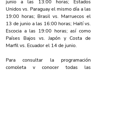
junio a las 13:00 horas; Estados 
Unidos vs. Paraguay el mismo día a las 
19:00 horas; Brasil vs. Marruecos el 
13 de junio a las 16:00 horas; Haití vs. 
Escocia a las 19:00 horas; así como 
Países Bajos vs. Japón y Costa de 
Marfil vs. Ecuador el 14 de junio.
Para consultar la programación 
completa y conocer todas las 
actividades de la Gigante Fan Zone, las 
y los interesados pueden seguir las 
redes sociales oficiales del Gobierno 
del Estado y de la gobernadora Tere 
Jiménez.
Porque el futbol se disfruta más 
cuando se comparte, Aguascalientes 
vivirá el Mundial como una gran 