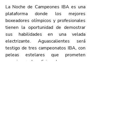
La Noche de Campeones IBA es una 
plataforma donde los mejores 
boxeadores olímpicos y profesionales 
tienen la oportunidad de demostrar 
sus habilidades en una velada 
electrizante. Aguascalientes será 
testigo de tres campeonatos IBA, con 
peleas estelares que prometen 
emocionar a los aficionados.
¡No te pierdas esta noche de 
emociones y acción en el mundo del 
boxeo!
Galería de imágenes