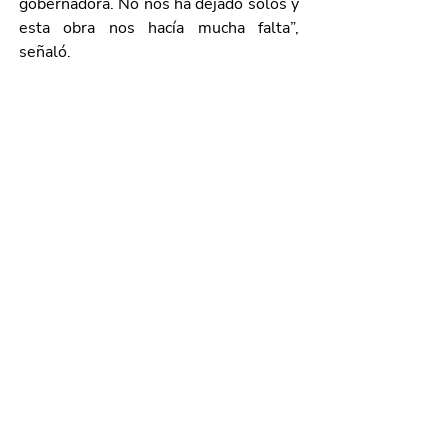
gobernadora. No nos ha dejado solos y 
esta obra nos hacía mucha falta”, 
señaló.
En la entrega del parque también 
estuvieron presentes Salvador 
Maximiliano Ramírez Hernández, 
presidente de la Comisión de 
Planeación, Desarrollo Urbano y Obras 
Públicas del H. Congreso del Estado; 
Bety Montoya, diputada local, y 
Arentsen Dávila Ramírez, presidente 
de la Cámara Mexicana de la Industria 
de la Construcción (CMIC).
Galería de imágenes