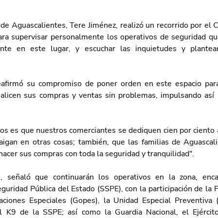
de Aguascalientes, Tere Jiménez, realizó un recorrido por el C
ra supervisar personalmente los operativos de seguridad que
te en este lugar, y escuchar las inquietudes y plantea
eafirmó su compromiso de poner orden en este espacio para 
alicen sus compras y ventas sin problemas, impulsando así 
s es que nuestros comerciantes se dediquen cien por ciento a
aigan en otras cosas; también, que las familias de Aguascali
hacer sus compras con toda la seguridad y tranquilidad".
, señaló que continuarán los operativos en la zona, enca
guridad Pública del Estado (SSPE), con la participación de la Pol
iones Especiales (Gopes), la Unidad Especial Preventiva (U
l K9 de la SSPE; así como la Guardia Nacional, el Ejércit