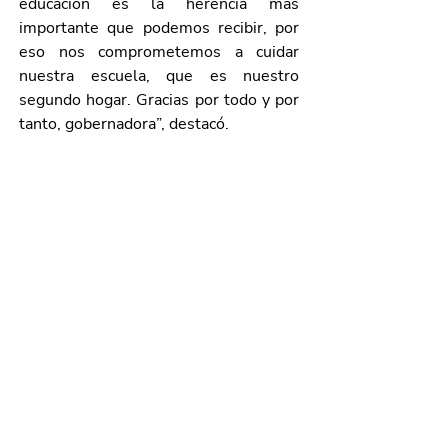
educación es la herencia más 
importante que podemos recibir, por 
eso nos comprometemos a cuidar 
nuestra escuela, que es nuestro 
segundo hogar. Gracias por todo y por 
tanto, gobernadora”, destacó.
También asistieron el diputado Raúl 
Silva Perezchica, presidente de la 
Comisión de Educación y Cultura del 
H. Congreso del Estado; Javier Durán 
de Anda, titular de la SISAAE Sur; 
Patricia Ramírez López, presidenta de 
la Mesa Directiva de la Asociación de 
Padres de Familia; y Ximena 
Guadalupe Palos Casillas, alumna del 
plantel.