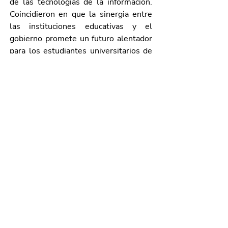
de las tecnologías de la información. 
Coincidieron en que la sinergia entre 
las instituciones educativas y el 
gobierno promete un futuro alentador 
para los estudiantes universitarios de 
Aguascalientes, quienes podrán contar 
con una educación más alineada a las 
demandas y necesidades del sector 
productivo. 
Acompañaron a la gobernadora, 
representantes del sector 
empresarial; funcionarios estatales; 
rectores y directores de universidades 
públicas y privadas. 