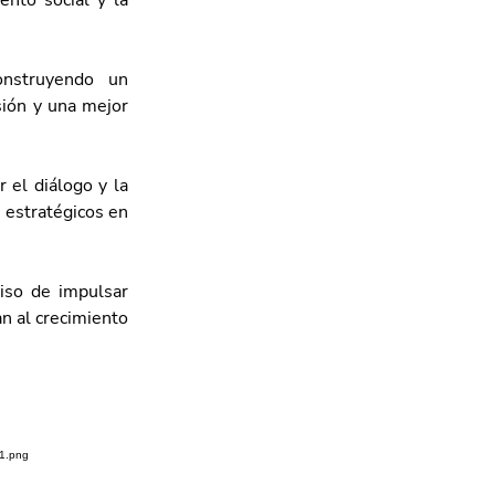
nto social y la 
nstruyendo un 
sión y una mejor 
el diálogo y la 
 estratégicos en 
so de impulsar 
n al crecimiento 