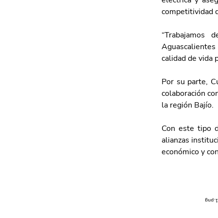
eléctrica y ase
competitividad 
“Trabajamos d
Aguascalientes c
calidad de vida 
Por su parte, C
colaboración con
la región Bajío.
Con este tipo 
alianzas institu
económico y con