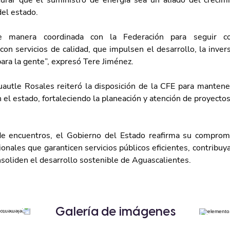
gurar que el suministro de energía sea un aliado del crecimie
del estado.
e manera coordinada con la Federación para seguir co
on servicios de calidad, que impulsen el desarrollo, la inver
para la gente”, expresó Tere Jiménez.
uautle Rosales reiteró la disposición de la CFE para mantener 
 el estado, fortaleciendo la planeación y atención de proyectos
de encuentros, el Gobierno del Estado reafirma su compromi
cionales que garanticen servicios públicos eficientes, contribuya
soliden el desarrollo sostenible de Aguascalientes.
Galería de imágenes