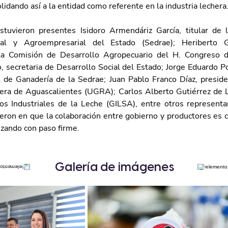
lidando así a la entidad como referente en la industria lechera
tuvieron presentes Isidoro Armendáriz García, titular de l
ral y Agroempresarial del Estado (Sedrae); Heriberto Ga
la Comisión de Desarrollo Agropecuario del H. Congreso de
, secretaria de Desarrollo Social del Estado; Jorge Eduardo P
l de Ganadería de la Sedrae; Juan Pablo Franco Díaz, preside
ra de Aguascalientes (UGRA); Carlos Alberto Gutiérrez de L
s Industriales de la Leche (GILSA), entre otros representan
eron en que la colaboración entre gobierno y productores es c
zando con paso firme.
Galería de imágenes