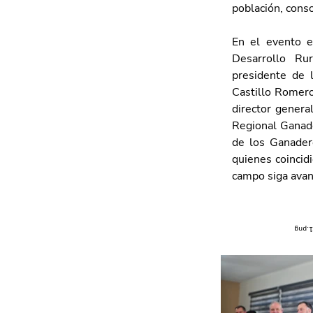
población, conso
En el evento es
Desarrollo Ru
presidente de 
Castillo Romero
director genera
Regional Ganade
de los Ganadero
quienes coincidi
campo siga avan