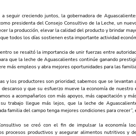
a seguir creciendo juntos, la gobernadora de Aguascalientes
 como presidenta del Consejo Consultivo de la Leche, un nuev
ecer la producción, elevar la calidad del producto y brindar mayo
 que todos los días sostienen esta importante actividad económ
ntro se resaltó la importancia de unir fuerzas entre autorida
para que la leche de Aguascalientes continúe ganando prestigi
ere más empleos y abra mejores oportunidades para las familia
as y los productores son prioridad; sabemos que se levantan a
n descanso y que su esfuerzo mueve la economía de nuestro 
amos a acompañarlos con más apoyos, más capacitación y más
u trabajo llegue más lejos, que la leche de Aguascalient
ada familia del campo tenga mejores condiciones para crecer”, 
onsultivo se creó con el fin de impulsar la economía loca
os procesos productivos y asegurar alimentos nutritivos y de 