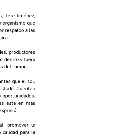
, Tere Jiménez, 
o organismo que 
r respaldo a las 
ica.
des, productores 
o dentro y fuera 
s del campo. 
ntes que el sol, 
estado. Cuenten 
 oportunidades. 
es esté en más 
expresó.
l, promover la 
calidad para la 