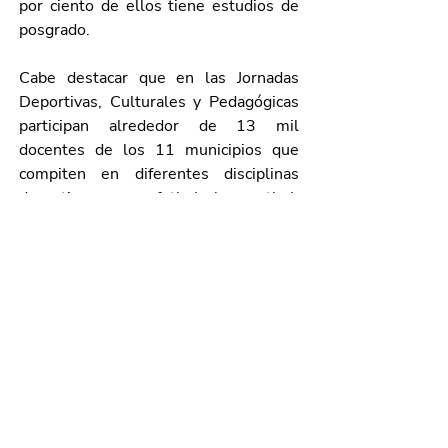
por ciento de ellos tiene estudios de 
posgrado.
Cabe destacar que en las Jornadas 
Deportivas, Culturales y Pedagógicas 
participan alrededor de 13 mil 
docentes de los 11 municipios que 
compiten en diferentes disciplinas 
deportivas como futbol, basquetbol, 
voleibol, cachibol, beisbol, maratón y 
ajedrez.
Durante la ceremonia inaugural 
también estuvieron presentes 
diputados, funcionarios de los tres 
niveles de gobierno y representantes 
de la Asociación Estatal de Padres de 
Familia, entre otras autoridades.