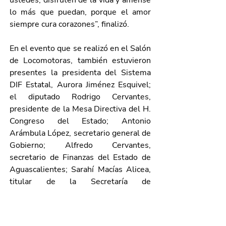
ustedes; disfruten de la vida y ámense 
lo más que puedan, porque el amor 
siempre cura corazones”, finalizó. 
En el evento que se realizó en el Salón 
de Locomotoras, también estuvieron 
presentes la presidenta del Sistema 
DIF Estatal, Aurora Jiménez Esquivel; 
el diputado Rodrigo Cervantes, 
presidente de la Mesa Directiva del H. 
Congreso del Estado; Antonio 
Arámbula López, secretario general de 
Gobierno; Alfredo Cervantes, 
secretario de Finanzas del Estado de 
Aguascalientes; Sarahí Macías Alicea, 
titular de la Secretaría de 
Sustentabilidad, Medio Ambiente y 
Agua; 
Marisol Pareja Sena, secretaria 
general del Sindicato Único de 