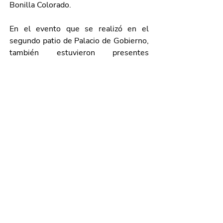
Bonilla Colorado. 
En el evento que se realizó en el 
segundo patio de Palacio de Gobierno, 
también estuvieron presentes 
Leonardo Montañez Castro, 
presidente municipal de 
Aguascalientes; Álvaro Javier Juárez 
Vázquez, comandante de la 14/a. Zona 
Militar; Isaac Aarón Jesús García, 
coordinador estatal de la Guardia 
Nacional en Aguascalientes; Nancy 
Jeanette Gutiérrez Ruvalcaba, diputada 
presidenta de la Comisión de 
Seguridad Pública del H. Congreso del 
Estado; Manuel Alonso García, fiscal 
general del Estado de Aguascalientes; 
Francisco Javier Domínguez López, 
presidente municipal de Cosío; Lucero 