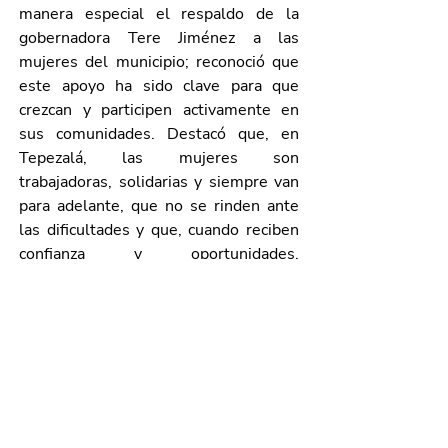
manera especial el respaldo de la 
gobernadora Tere Jiménez a las 
mujeres del municipio; reconoció que 
este apoyo ha sido clave para que 
crezcan y participen activamente en 
sus comunidades. Destacó que, en 
Tepezalá, las mujeres son 
trabajadoras, solidarias y siempre van 
para adelante, que no se rinden ante 
las dificultades y que, cuando reciben 
confianza y oportunidades, 
demuestran con hechos su capacidad 
para transformar su entorno.
El Programa “Tarjeta Rosa”, impulsado 
por la Secretaría de Desarrollo Social 
(Sedeso), fortalece la organización 
entre mujeres, fomenta la 
capacitación, el acompañamiento y la 