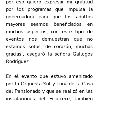
por eso quiero expresar mi gratitud 
por los programas que impulsa la 
gobernadora para que los adultos 
mayores seamos beneficiados en 
muchos aspectos; con este tipo de 
eventos nos demuestran que no 
estamos solos, de corazón, muchas 
gracias”, aseguró la señora Gallegos 
Rodríguez.
En el evento que estuvo amenizado 
por la Orquesta Sol y Luna de la Casa 
del Pensionado y que se realizó en las 
instalaciones del Ficotrece, también 
estuvieron presentes Aurora Jiménez 
Esquivel, primera voluntaria y 
presidenta del DIF Estatal; Salvador 
Maximiliano Ramírez Hernández, 
presidente de la Mesa Directiva del H. 