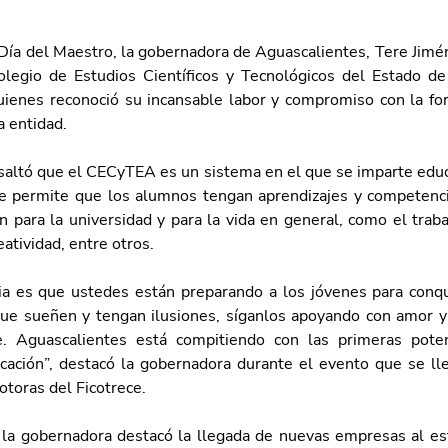
Día del Maestro, la gobernadora de Aguascalientes, Tere Jiméne
legio de Estudios Científicos y Tecnológicos del Estado de
ienes reconoció su incansable labor y compromiso con la for
a entidad. 
saltó que el CECyTEA es un sistema en el que se imparte educa
ue permite que los alumnos tengan aprendizajes y competencias
 para la universidad y para la vida en general, como el traba
eatividad, entre otros. 
ia es que ustedes están preparando a los jóvenes para conqu
ue sueñen y tengan ilusiones, síganlos apoyando con amor y 
e. Aguascalientes está compitiendo con las primeras poten
ucación”, destacó la gobernadora durante el evento que se lle
toras del Ficotrece.
 la gobernadora destacó la llegada de nuevas empresas al est