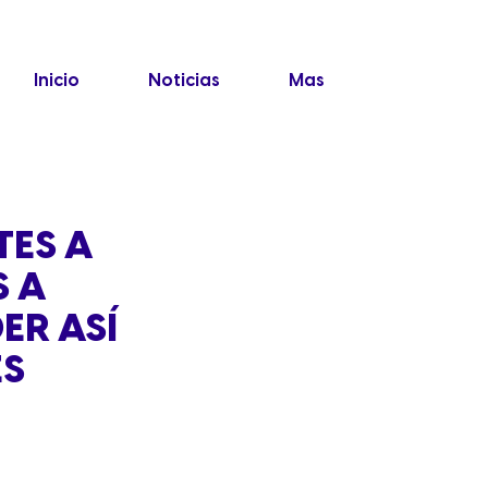
Inicio
Noticias
Mas
TES A
S A
ER ASÍ
ES