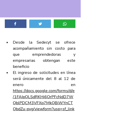
Desde la Sedecyt se ofrece 
acompañamiento sin costo para 
que emprendedoras y 
empresarias obtengan este 
beneficio 
El ingreso de solicitudes en línea 
será únicamente del 8 al 12 de 
enero en 
https://docs.google.com/forms/d/e
/1FAIpQLSdRKHi6OrPFcNdD7W
QblPDCM3VFXq7MkQBiWYnCT
QbdZu-pvg/viewform?usp=sf_link