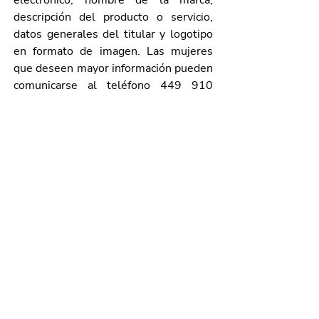
electrónico, nombre de la marca, 
descripción del producto o servicio, 
datos generales del titular y logotipo 
en formato de imagen. Las mujeres 
que deseen mayor información pueden 
comunicarse al teléfono 449 910 
2611 extensión 1690, o al correo 
electrónico 
beatriz.lopez@aguascalientes.gob.mx
.
Galería de imágenes