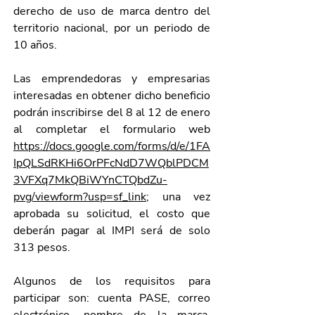
derecho de uso de marca dentro del 
territorio nacional, por un periodo de 
10 años.
Las emprendedoras y empresarias 
interesadas en obtener dicho beneficio 
podrán inscribirse del 8 al 12 de enero 
al completar el formulario web 
https://docs.google.com/forms/d/e/1FA
IpQLSdRKHi6OrPFcNdD7WQblPDCM
3VFXq7MkQBiWYnCTQbdZu-
pvg/viewform?usp=sf_link
; una vez 
aprobada su solicitud, el costo que 
deberán pagar al IMPI será de solo 
313 pesos.
Algunos de los requisitos para 
participar son: cuenta PASE, correo 