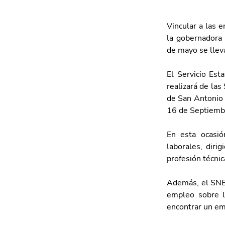
Vincular a las 
la gobernadora 
de mayo se lleva
El
Servicio Est
realizará de las
de San Antonio d
16 de Septiemb
En esta ocasió
laborales, diri
profesión técnica
Además, el SNEA
empleo sobre l
encontrar un em