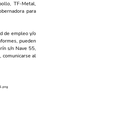
llo, TF-Metal, 
obernadora para 
ud de empleo y/o 
nformes, pueden 
ín s/n Nave 55, 
, comunicarse al 