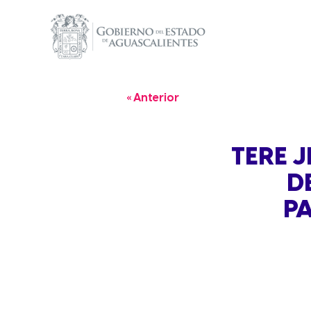
« Anterior
TERE J
D
PA