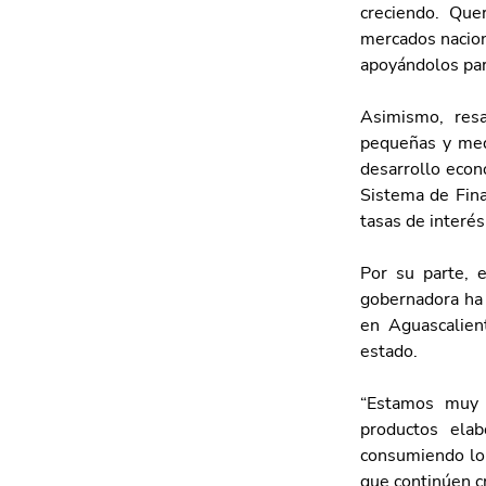
creciendo. Que
mercados nacion
apoyándolos par
Asimismo, resa
pequeñas y med
desarrollo econ
Sistema de Fina
tasas de interés
Por su parte, e
gobernadora ha 
en Aguascalient
estado.
“Estamos muy 
productos ela
consumiendo lo 
que continúen cr