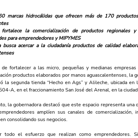
 60 marcas hidrocálidas que ofrecen más de 170 productos
ntes
 fortalece la comercialización de productos regionales y
des para emprendedores y MIPYMES
va busca acercar a la ciudadanía productos de calidad elabo
tenses
 de fortalecer a las micro, pequeñas y medianas empresas 
blación productos elaborados por manos aguascalentenses, la g
ó la segunda tienda “Hecho en Ags” y Alileche, ubicada en l
504-A, en el fraccionamiento San José del Arenal, en la ciudad 
to, la gobernadora destacó que este espacio representa una o
emprendedores amplíen sus canales de comercialización, i
úen consolidando sus negocios.
or todo el esfuerzo que realizan como emprendedores. S