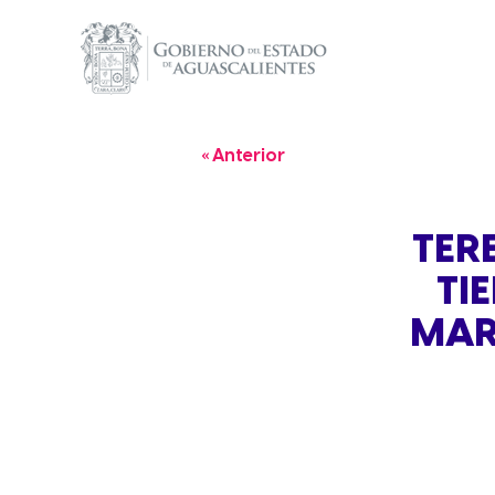
« Anterior
TER
TI
MAR