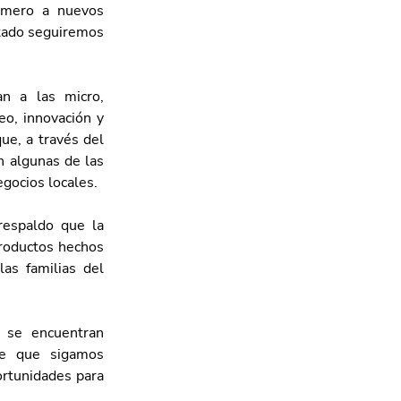
imero a nuevos 
tado seguiremos 
n a las micro, 
, innovación y 
e, a través del 
 algunas de las 
egocios locales.
respaldo que la 
roductos hechos 
as familias del 
se encuentran 
e que sigamos 
rtunidades para 