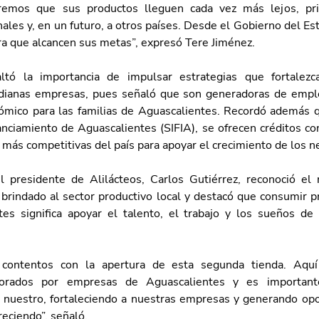
remos que sus productos lleguen cada vez más lejos, pr
ales y, en un futuro, a otros países. Desde el Gobierno del Es
a que alcancen sus metas”, expresó Tere Jiménez.
ltó la importancia de impulsar estrategias que fortalezca
ianas empresas, pues señaló que son generadoras de empleo
ómico para las familias de Aguascalientes. Recordó además qu
nciamiento de Aguascalientes (SIFIA), se ofrecen créditos con
 más competitivas del país para apoyar el crecimiento de los n
l presidente de Alilácteos, Carlos Gutiérrez, reconoció el 
brindado al sector productivo local y destacó que consumir p
es significa apoyar el talento, el trabajo y los sueños de l
contentos con la apertura de esta segunda tienda. Aquí 
borados por empresas de Aguascalientes y es important
nuestro, fortaleciendo a nuestras empresas y generando opo
eciendo”, señaló.