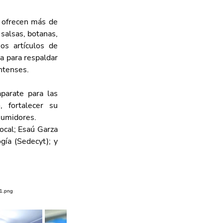
 ofrecen más de 
salsas, botanas, 
os artículos de 
a para respaldar 
entenses.
arate para las 
 fortalecer su 
sumidores.
cal; Esaú Garza 
ía (Sedecyt); y 