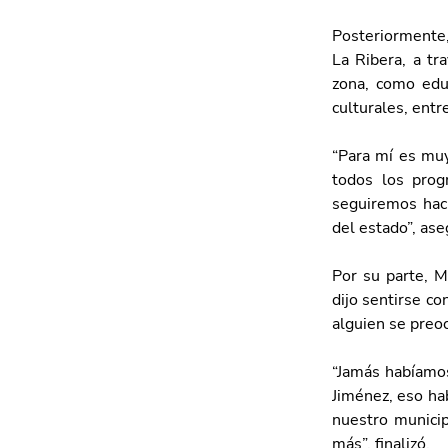
Posteriormente,
La Ribera, a tr
zona, como educ
culturales, entr
“Para mí es muy 
todos los prog
seguiremos haci
del estado”, as
Por su parte, M
dijo sentirse co
alguien se preo
“Jamás habíamos
Jiménez, eso ha
nuestro municip
más”, finalizó.