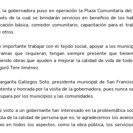
 la gobernadora puso en operación la Plaza Comunitaria del 
avés de la cual se brindarán servicios en beneficio de los hab
ación básica, comedor comunitario, capacitación para el traba
e otros.
importante trabajar con el tejido social, apoyar a los municip
ramas que requieran; tengan siempre presente que tienen
endo obras que ayuden a mejorar la calidad de vida de todos
eguró Tere Jiménez.
argarita Gallegos Soto, presidenta municipal de San Francis
ntenta y honrada por la visita de la gobernadora, pues nunca se
cupara por los municipios y las comunidades.
 visto a un gobernante tan interesado en la problemática soc
bla de la calidad de persona que es; le agradecemos los avance
io en todos los aspectos, como la obra pública, los servicios,