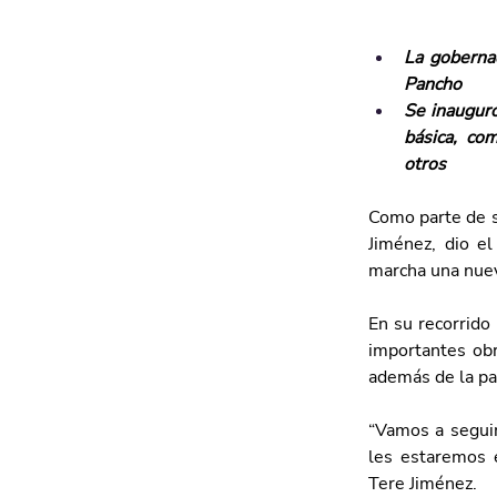
La gobernad
Pancho 
Se inauguró
básica, com
otros
Como parte de s
Jiménez, dio el
marcha una nuev
En su recorrido 
importantes obra
además de la pa
“Vamos a seguir
les estaremos e
Tere Jiménez.