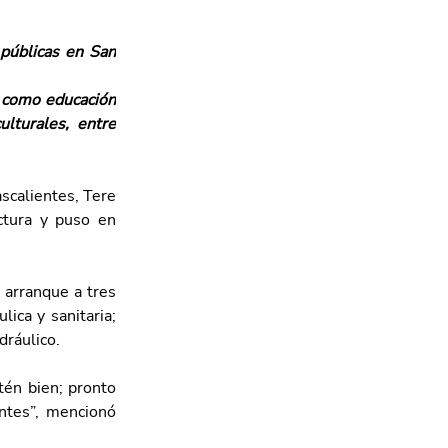
públicas en San 
 como educación 
lturales, entre 
calientes, Tere 
ctura y puso en 
 arranque a tres 
ica y sanitaria; 
dráulico.
én bien; pronto 
ntes”, mencionó 