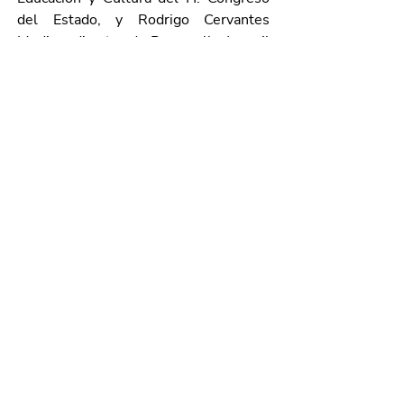
del Estado, y Rodrigo Cervantes 
Medina, director de Desarrollo Juvenil 
del IAJU.
Galería de imágenes