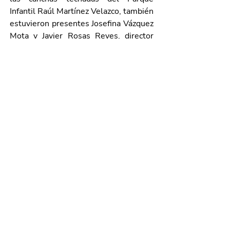
Infantil Raúl Martínez Velazco, también 
estuvieron presentes Josefina Vázquez 
Mota y Javier Rosas Reyes, director 
general del Instituto Aguascalentense 
de la Juventud (IAJU).
Galería de imágenes