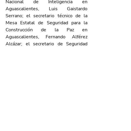
Nacional de Inteligencia en 
Aguascalientes, Luis Gaistardo 
Serrano; el secretario técnico de la 
Mesa Estatal de Seguridad para la 
Construcción de la Paz en 
Aguascalientes, Fernando Alférez 
Alcázar; el secretario de Seguridad 
Pública Municipal, comisario Gonzalo 
Pérez Zúñiga; el director de la Policía 
Preventiva, comisario Juan Manuel 
Amador Martínez; el presidente del 
Consejo de Administración del Centro 
Comercial Agropecuario, Ignacio 
Humberto Arrendo Becerra; el 
secretario del Consejo de 
Administración del Agropecuario, Luis 
Armando Delgado, y el tesorero 
Salvador Sebastián Mauricio.