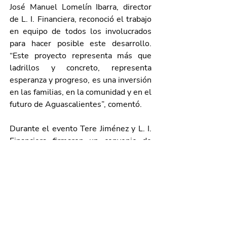
José Manuel Lomelín Ibarra, director 
de L. I. Financiera, reconoció el trabajo 
en equipo de todos los involucrados 
para hacer posible este desarrollo. 
“Este proyecto representa más que 
ladrillos y concreto, representa 
esperanza y progreso, es una inversión 
en las familias, en la comunidad y en el 
futuro de Aguascalientes”, comentó. 
Durante el evento Tere Jiménez y L. I. 
Financiera firmaron un convenio de 
colaboración, en el que reiteran su 
compromiso de seguir sumando 
esfuerzos para que se construyan más 
viviendas de este tipo. 
También se entregaron materiales 
para la construcción y mejora de 