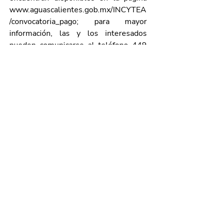
www.aguascalientes.gob.mx/INCYTEA
/convocatoria_pago
; para mayor 
información, las y los interesados 
pueden comunicarse al teléfono 449 
978 03 38, extensión 7137 y 7109, 
de lunes a viernes en un horario de 
8:30 a 15:30 horas.
Galería de imágenes