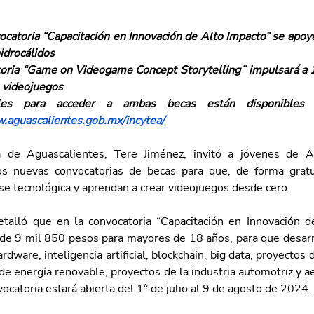
ocatoria “Capacitación en Innovación de Alto Impacto” se apoya
idrocálidos
oria “Game on Videogame Concept Storytelling¨ impulsará a 
 videojuegos
.aguascalientes.gob.mx/incytea/
 de Aguascalientes, Tere Jiménez, invitó a jóvenes de Ag
os nuevas convocatorias de becas para que, de forma gratui
se tecnológica y aprendan a crear videojuegos desde cero.
talló que en la convocatoria “Capacitación en Innovación de
de 9 mil 850 pesos para mayores de 18 años, para que desarro
rdware, inteligencia artificial, blockchain, big data, proyectos d
e energía renovable, proyectos de la industria automotriz y ae
vocatoria estará abierta del 1° de julio al 9 de agosto de 2024.