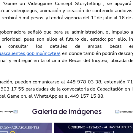
, “Game on Videogame Concept Storytelling¨, se apoyará 
crear videojuegos, animación y creación de contenido audiovisu
s recibirá 5 mil pesos, y tendrá vigencia del 1° de julio al 16 de
gobernadora señaló que para su administración, el impulso al
prioridad, pues son ellos el futuro del estado; por ello, inv
ascalientes.gob.mx/incytea/
, en donde también podrán descarg
nar y entregar en la oficina de Becas del Incytea, ubicada d
mación, pueden comunicarse al 449 978 03 38, extensión 713
3 17 55 para dudas de la convocatoria de Capacitación en In
 del Game on, el WhatsApp es el 449 157 15 88.
Galería de imágenes