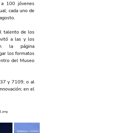
a 100 jóvenes 
al; cada uno de 
 agosto.
 talento de los 
itó a las y los 
interesados a consultar los detalles de ambas becas en la página 
ar los formatos 
entro del Museo 
7 y 7109; o al 
novación; en el 