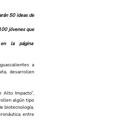
rán 50 ideas de 
100 jóvenes que 
Los detalles para acceder a ambas becas están disponibles en la página  
uascalientes a 
ta, desarrollen 
 Alto Impacto”, 
llen algún tipo 
e biotecnología, 
ronáutica, entre 