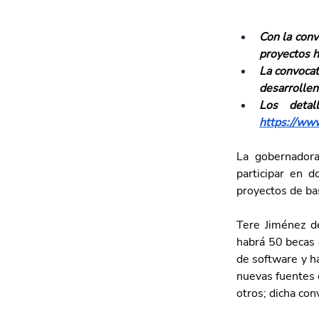
Con la conv
proyectos h
La convocat
desarrollen
https://www
La gobernadora
participar en d
proyectos de ba
Tere Jiménez de
habrá 50 becas 
de software y ha
nuevas fuentes d
otros; dicha con