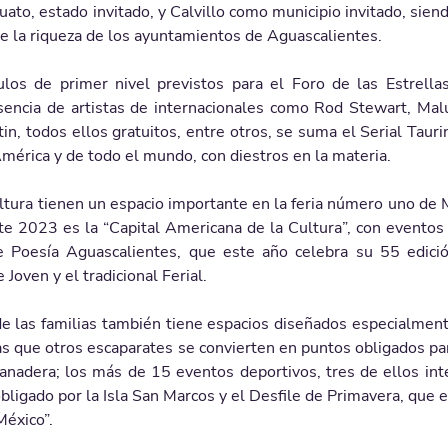
uato, estado invitado, y Calvillo como municipio invitado, siend
e la riqueza de los ayuntamientos de Aguascalientes. 
los de primer nivel previstos para el Foro de las Estrellas
sencia de artistas de internacionales como Rod Stewart, Mal
in, todos ellos gratuitos, entre otros, se suma el Serial Taur
mérica y de todo el mundo, con diestros en la materia. 
ultura tienen un espacio importante en la feria número uno de 
te 2023 es la “Capital Americana de la Cultura”, con eventos
 Poesía Aguascalientes, que este año celebra su 55 edició
Joven y el tradicional Ferial. 
de las familias también tiene espacios diseñados especialmente
as que otros escaparates se convierten en puntos obligados para
nadera; los más de 15 eventos deportivos, tres de ellos inter
ligado por la Isla San Marcos y el Desfile de Primavera, que es
éxico”. 