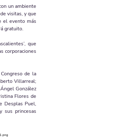
con un ambiente 
e visitas, y que 
e el evento más 
á gratuito. 
calientes’, que 
as corporaciones 
 Congreso de la 
rto Villarreal; 
 Ángel González 
stina Flores de 
e Desplas Puel, 
 sus princesas 