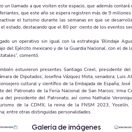
zo un llamado a que visiten este espacio, que además contará 
feriantes, que este año se espera registren más de 9 millones d
reactivar el turismo durante las semanas en que se desarroll
el estado, destacando que el 80 por  ciento de los eventos ser
do un operativo sin igual con la estrategia ‘Blindaje Aguas
ajo del Ejército mexicano y de la Guardia Nacional, con el de l
tatales”, comentó. 
mbién estuvieron presentes Santiago Creel, presidente del
ámara de Diputados; Josefina Vázquez Mota, senadora; Luis Albe
consejero cultural y científico de la Embajada de España; José
te del Patronato de la Feria Nacional de San Marcos; Irma Cri
a del presidente del Patronato; así como Nathalie Veroniqu
Turismo de la CDMX; la reina de la FNSM 2023, Yoselín, y
a; entre otras distinguidas personalidades.
Galería de imágenes