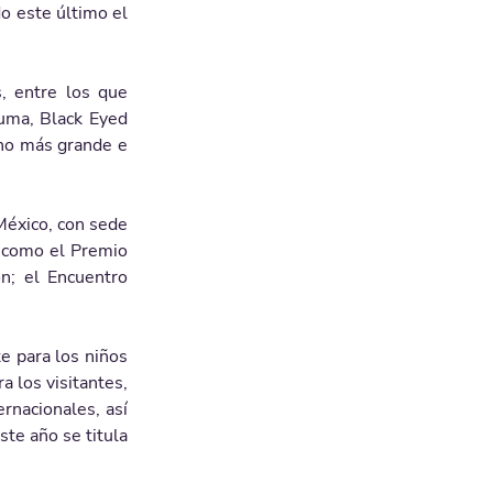
o este último el 
, entre los que 
uma, Black Eyed 
ino más grande e 
México, con sede 
 como el Premio 
n; el Encuentro 
 para los niños 
 los visitantes, 
nacionales, así 
te año se titula 