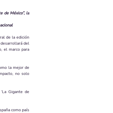
 de México”, la 
acional
l de la edición 
esarrollará del 
, el marco para 
omo la mejor de 
mpacto, no solo 
‘La Gigante de 
España como país 