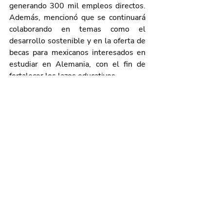
generando 300 mil empleos directos. 
Además, mencionó que se continuará 
colaborando en temas como el 
desarrollo sostenible y en la oferta de 
becas para mexicanos interesados en 
estudiar en Alemania, con el fin de 
fortalecer los lazos educativos.
En el evento que se realizó en el 
segundo patio del Palacio de Gobierno 
en Aguascalientes, también 
estuvieron presentes Leonardo 
Montañez Castro, presidente 
municipal de Aguascalientes; Andreas 
Müller, director general adjunto de la 
Cámara Mexicano-Alemana de 
Comercio e Industria (Camexa); 
Gunnar Schneider, jefe del 
Departamento de Economía y Asuntos 