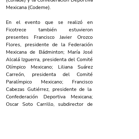
(Conade) y la Confederación Deportiva 
Mexicana (Codeme).  
En el evento que se realizó en 
Ficotrece también estuvieron 
presentes
 Francisco Javier Orozco 
Flores, presidente de la Federación 
Mexicana de Bádminton
; 
María José 
Alcalá Izguerra, presidenta del Comité 
Olímpico Mexicano; Liliana Suárez 
Carreón, presidenta del Comité 
Paralímpico Mexicano
; 
Francisco 
Cabezas Gutiérrez, presidente de la  
Confederación Deportiva Mexicana; 
Oscar Soto Carrillo, subdirector de 
Cultura Física de la Comisión Nacional 
de Cultura Física y Deporte; 
Arturo 
Fernández Estrada, titular del Instituto 
del Deporte del Estado de 