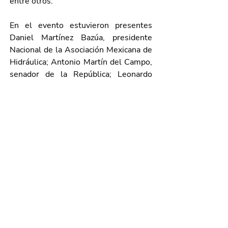
entre otros.
En el evento estuvieron presentes 
Daniel Martínez Bazúa, presidente 
Nacional de la Asociación Mexicana de 
Hidráulica; Antonio Martín del Campo, 
senador de la República; Leonardo 
Montañez Castro, presidente 
municipal de Aguascalientes; 
Armando Roque Cruz, presidente del 
Consejo Consultivo de la FEMCIC; 
Emilio Hernández Guzmán, director 
general del Comité Organizador del 
1er Foro Internacional del Agua, Luis 
Antonio Álvarez Gálvez, capitán 
Segundo Arma Blindada de la 14a. 
Zona Militar y Luis Gabriel Valdivia 
Martínez, director local de la Conagua 
en Aguascalientes.