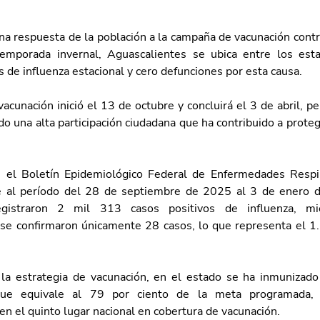
ena respuesta de la población a la campaña de vacunación cont
temporada invernal, Aguascalientes se ubica entre los est
 de influenza estacional y cero defunciones por esta causa.
cunación inició el 13 de octubre y concluirá el 3 de abril, pe
do una alta participación ciudadana que ha contribuido a protege
el Boletín Epidemiológico Federal de Enfermedades Respira
e al período del 28 de septiembre de 2025 al 3 de enero de
egistraron 2 mil 313 casos positivos de influenza, mi
se confirmaron únicamente 28 casos, lo que representa el 1.2
la estrategia de vacunación, en el estado se ha inmunizado
que equivale al 79 por ciento de la meta programada, p
en el quinto lugar nacional en cobertura de vacunación.