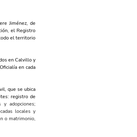
re Jiménez, de 
ón, el Registro 
odo el territorio 
os en Calvillo y 
ficialía en cada 
il, que se ubica 
tes: registro de 
s y adopciones; 
cadas locales y 
ón o matrimonio, 