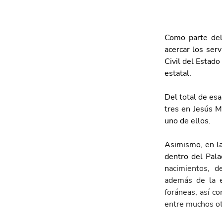
Como parte del
acercar los ser
Civil del Estado 
estatal.
Del total de esa
tres en Jesús Ma
uno de ellos.
Asimismo, en la 
dentro del Palac
n
acimientos, d
además de la ex
foráneas, así co
entre muchos ot