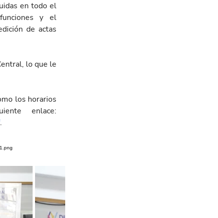
uidas en todo el 
funciones y el 
dición de actas 
entral, lo que le 
omo los horarios 
de servicio, las y los interesados pueden consultar el siguiente enlace: 
.