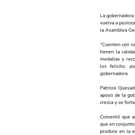
La gobernadora 
vuelva a posici
la Asamblea Gen
“Cuenten con no
tienen la calid
medallas y reco
los felicito, 
gobernadora.
Patricio Quesad
apoyo de la gob
crezca y se fort
Comentó que act
que en conjunto
produce en la e