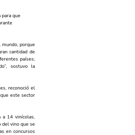
 para que 
urante 
l mundo, porque 
ran cantidad de 
erentes países; 
o”, sostuvo la 
s, reconoció el 
que este sector 
a 14 vinícolas, 
del vino que se 
as en concursos 