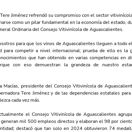
Tere Jiménez refrendó su compromiso con el sector vitivinícola
onarse como un pilar fundamental en la economía del estado, d
eral Ordinaria del Consejo Vitivinícola de Aguascalientes.
sotros para que los vinos de Aguascalientes lleguen a todo e
ad para competir a nivel internacional; prueba de ello es la g
nocimientos que han obtenido en varias competencias en dif
porque con eso demuestran la grandeza de nuestro estad
a Macías, presidente del Consejo Vitivinícola de Aguascaliente
ernadora Tere Jiménez y de las dependencias estatales para 
alezca cada vez más.
ualmente el Consejo Vitivinícola de Aguascalientes agrupa 
 generan mil 500 empleos directos y elaboran el 98 por ciento 
ntidad; destacó que tan solo en 2024 obtuvieron 74 medall