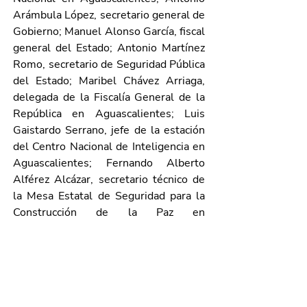
Arámbula López, secretario general de 
Gobierno; Manuel Alonso García, fiscal 
general del Estado; Antonio Martínez 
Romo, secretario de Seguridad Pública 
del Estado; Maribel Chávez Arriaga, 
delegada de la Fiscalía General de la 
República en Aguascalientes; Luis 
Gaistardo Serrano, jefe de la estación 
del Centro Nacional de Inteligencia en 
Aguascalientes; Fernando Alberto 
Alférez Alcázar, secretario técnico de 
la Mesa Estatal de Seguridad para la 
Construcción de la Paz en 
Aguascalientes; Gonzalo Pérez Zúñiga, 
secretario de Seguridad Pública del 
Municipio de Aguascalientes, y José 
Ricardo Castro Romero, director 
general de Oralidad de los Juzgados 