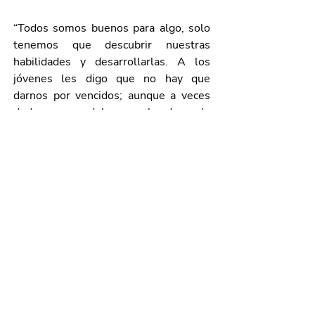
“Todos somos buenos para algo, solo 
tenemos que descubrir nuestras 
habilidades y desarrollarlas. A los 
jóvenes les digo que no hay que 
darnos por vencidos; aunque a veces 
dudemos, no debemos abandonar la 
meta; yo soñé con esta medalla y 
trabajé para ganarla”, destacó el 
estudiante.
Galería de imágenes