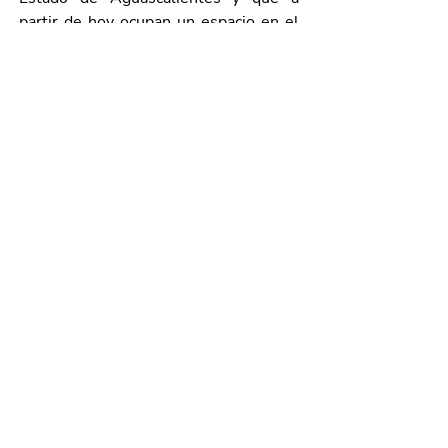
partir de hoy ocupan un espacio en el 
Salón “Legisladoras” del Palacio 
Legislativo.
Galería de imágenes