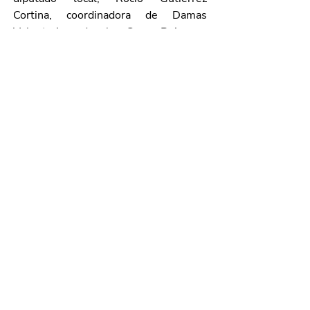
Cortina, coordinadora de Damas 
Voluntarias de la Cruz Roja en 
Aguascalientes; así como integrantes 
del Consejo Estatal de la Cruz Roja. 
Galería de imágenes