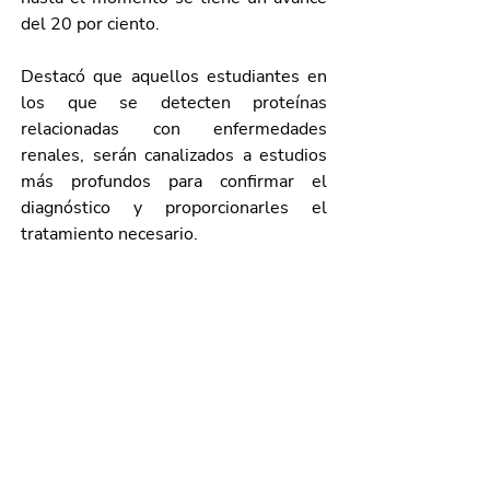
del 20 por ciento.
Destacó que aquellos estudiantes en 
los que se detecten proteínas 
relacionadas con enfermedades 
renales, serán canalizados a estudios 
más profundos para confirmar el 
diagnóstico y proporcionarles el 
tratamiento necesario.
El Gobierno del Estado impulsa este 
tipo de acciones con el fin de fomentar 
una cultura de prevención en beneficio 
de la salud de las comunidades 
estudiantiles.