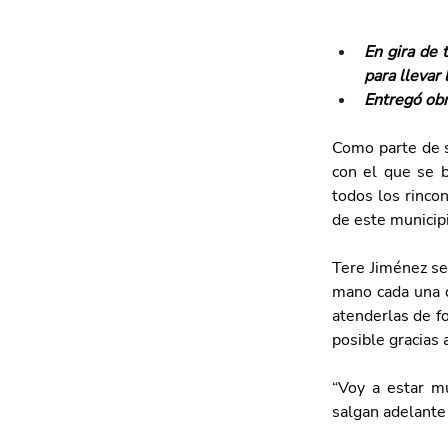
En gira de 
para llevar
Entregó obr
Como parte de s
con el que se b
todos los rincon
de este municipi
Tere Jiménez se
mano cada una d
atenderlas de fo
posible gracias 
“Voy a estar m
salgan adelante 