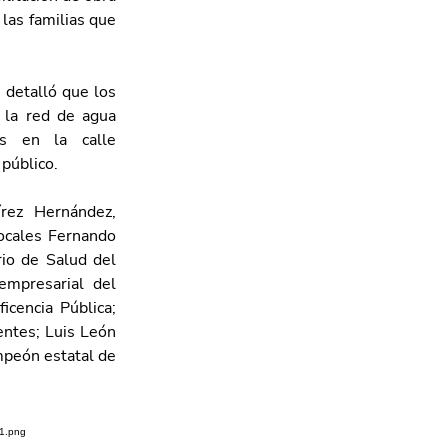
las familias que 
 detalló que los 
 la red de agua 
as en la calle 
público. 
ez Hernández, 
ocales Fernando 
io de Salud del 
empresarial del 
cencia Pública; 
ntes; Luis León 
peón estatal de 