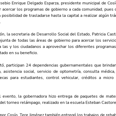
usebio Enrique Delgado Esparza, presidente municipal de Cosío,
 acercar los programas de gobierno a cada comunidad, pues dij
 posibilidad de trasladarse hasta la capital a realizar algún trá
. 
ón, la secretaria de Desarrollo Social del Estado, Patricia Castil
junta de todas las áreas de gobierno para acercar los servicios
a las y los ciudadanos a aprovechar los diferentes programas
tado en su beneficio.
tó, participan 24 dependencias gubernamentales que brindan
a, asistencia social, servicio de optometría, consulta médica, 
ecas para estudiantes, control vehicular, créditos a micro 
 evento, la gobernadora hizo entrega de paquetes de materi
del torneo relámpago, realizado en la escuela Esteban Castore
por Cosío, Tere Jiménez también entregó los trabajos de rehabi