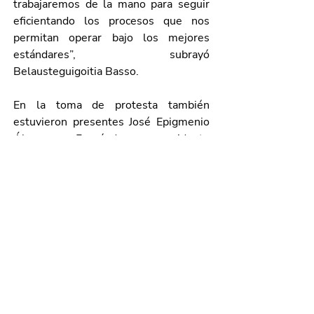
trabajaremos de la mano para seguir 
eficientando los procesos que nos 
permitan operar bajo los mejores 
estándares”, subrayó 
Belausteguigoitia Basso.  
En la toma de protesta también 
estuvieron presentes José Epigmenio 
Álvarez Fernández, presidente 
saliente de la CANIRAC Delegación 
Aguascalientes; Irma Patricia Muñoz 
de León, presidenta del Consejo 
Coordinador Empresarial; Gloria Romo 
Cuesta, secretaria de Turismo del 
Estado; Rubén Galaviz Tristán, 
secretario de Salud del Estado; 
Manuel Alonso García, secretario de 
Seguridad Pública del Estado y José 
Ángel González Serna, presidente del 