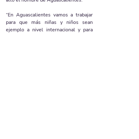
alto el nombre de Aguascalientes.
“En Aguascalientes vamos a trabajar 
para que más niñas y niños sean 
ejemplo a nivel internacional y para 
que el mundo se entere del talento 
extraordinario que hay en la niñez de 
nuestro estado”, finalizó.
Galería de imágenes