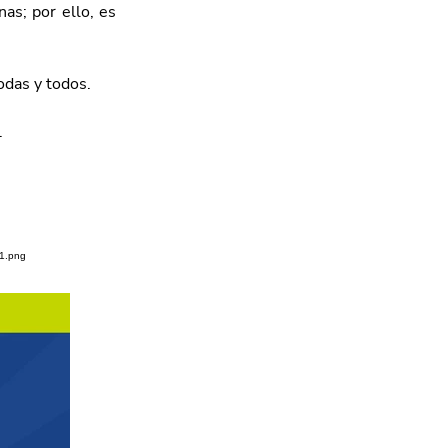
as; por ello, es 
odas y todos. 
.