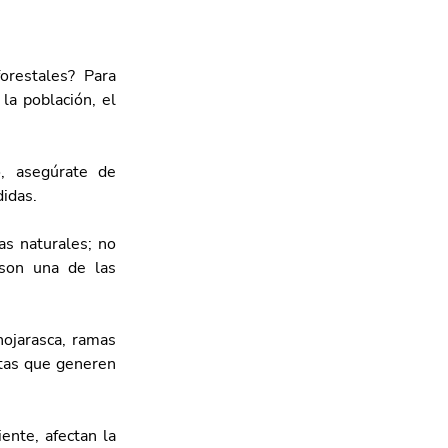
restales? Para 
a población, el 
, asegúrate de 
didas.
as naturales; no 
son una de las 
ojarasca, ramas 
tas que generen 
nte, afectan la 