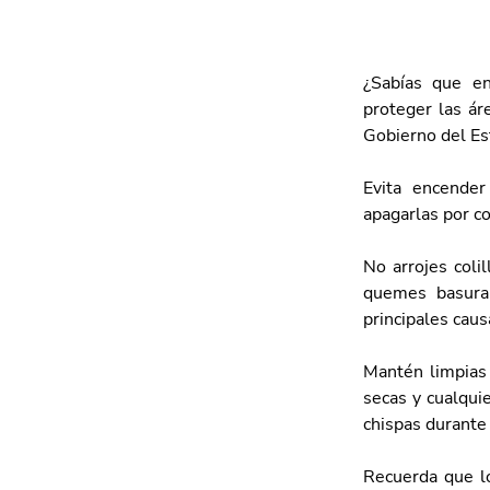
¿Sabías que en
proteger las ár
Gobierno del Est
Evita encender
apagarlas por co
No arrojes colil
quemes basura,
principales caus
Mantén limpias 
secas y cualqui
chispas durante
Recuerda que lo