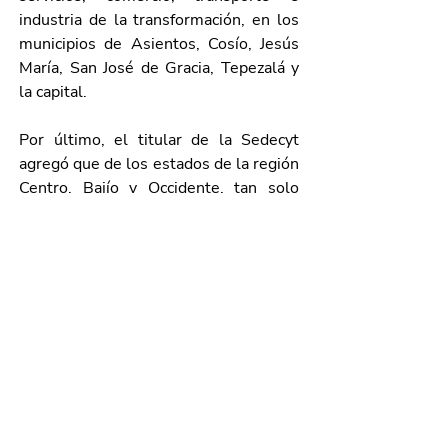
industria de la transformación, en los 
municipios de Asientos, Cosío, Jesús 
María, San José de Gracia, Tepezalá y 
la capital.
Por último, el titular de la Sedecyt 
agregó que de los estados de la región 
Centro, Bajío y Occidente, tan solo 
Aguascalientes y Guanajuato 
registraron balances positivos, 
mientras que Jalisco, Querétaro y San 
Luis Potosí presentaron variaciones 
negativas en el mes de referencia.
Galería de imágenes