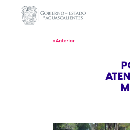
« Anterior
P
ATEN
M