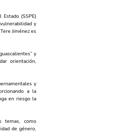
l Estado (SSPE) 
ulnerabilidad y 
Tere Jiménez es 
uascalientes” y 
r orientación, 
bernamentales y 
rcionando a la 
ga en riesgo la 
s temas, como 
idad de género, 