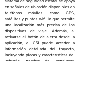
sistema de seguridad estatal se apoya 
en señales de ubicación disponibles en 
teléfonos móviles, como GPS, 
satélites y puntos wifi, lo que permite 
una localización más precisa de los 
dispositivos de viaje. Además, al 
activarse el botón de alerta desde la 
aplicación, el C5i puede acceder a 
información detallada del trayecto, 
incluyendo placas y características del 
vehículo, nombre del conductor, 
usuario y números de contacto.
En la firma del convenio estuvieron 
presentes Ricardo Serrano Rangel, 
titular de la
 Coordinación General de 
Movilidad (CMOV)
; Emma Aurora 
Vassallo Medina, asociada senior de 
Políticas Públicas de Uber; Magaly 